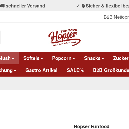
🚚 schneller Versand
🔒 Sicher & flexibel b
B2B Nettopr
Slush
Softeis
Popcorn
Snacks
Zucker
chung
Gastro Artikel
SALE%
B2B Großkunde
Hopser Funfood