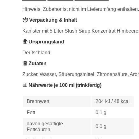
Hinweis: Zubehör ist nicht im Lieferumfang enthalten.
📦 Verpackung & Inhalt
Kanister mit 5 Liter Slush Sirup Konzentrat Himbeere
🌍 Ursprungsland
Deutschland.
🧾 Zutaten
Zucker, Wasser, Säuerungsmittel: Zitronensäure, Arom
📊 Nährwerte je 100 ml (trinkfertig)
Brennwert
204 kJ / 48 kcal
Fett
0,1 g
davon gesättigte
0,0 g
Fettsäuren