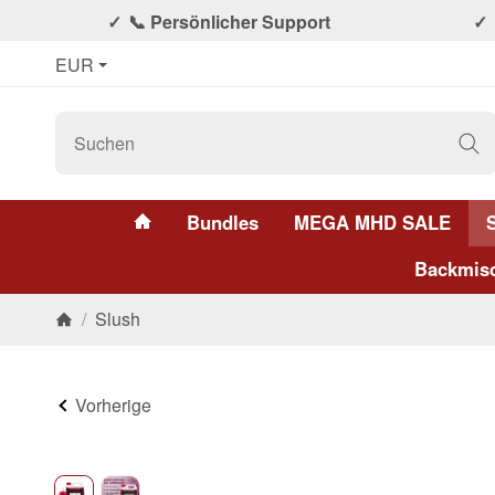
📞 Persönlicher Support
EUR
#custom.linkHome#
Bundles
MEGA MHD SALE
Backmis
/
Slush
Startseite
Vorherige