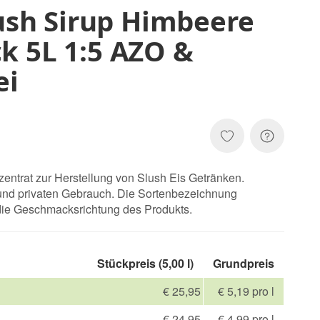
lush Sirup Himbeere
 5L 1:5 AZO &
ei
entrat zur Herstellung von Slush Eis Getränken.
und privaten Gebrauch. Die Sortenbezeichnung
 die Geschmacksrichtung des Produkts.
Stückpreis (5,00 l)
Grundpreis
€ 25,95
€ 5,19 pro l
€ 24,95
€ 4,99 pro l