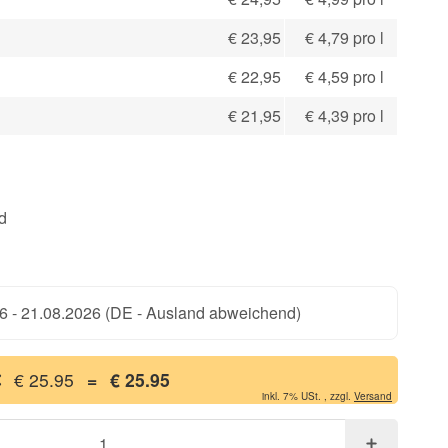
€ 23,95
€ 4,79 pro l
€ 22,95
€ 4,59 pro l
€ 21,95
€ 4,39 pro l
d
6 - 21.08.2026
(DE - Ausland abweichend)
€ 25.95
=
€ 25.95
inkl. 7% USt. , zzgl.
Versand