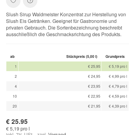
Slush Sirup Waldmeister Konzentrat zur Herstellung von
Slush Eis Getränken. Geeignet für Gastronomie und
privaten Gebrauch. Die Sortenbezeichnung beschreibt
ausschließlich die Geschmacksrichtung des Produkts.
ab
Stückpreis (5,00 l)
Grundpreis
1
€ 25,95
€ 5,19 pro l
2
€ 24,95
€ 4,99 pro l
4
€ 23,95
€ 4,79 pro l
10
€ 22,95
€ 4,59 pro l
20
€ 21,95
€ 4,39 pro l
€ 25.95
€ 5,19 pro l
inkl. 7% USt. , zzgl.
Versand