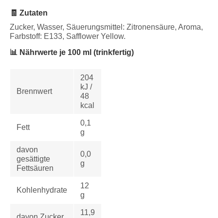
🧾 Zutaten
Zucker, Wasser, Säuerungsmittel: Zitronensäure, Aroma,
Farbstoff: E133, Safflower Yellow.
📊 Nährwerte je 100 ml (trinkfertig)
204
kJ /
Brennwert
48
kcal
0,1
Fett
g
davon
0,0
gesättigte
g
Fettsäuren
12
Kohlenhydrate
g
11,9
davon Zucker