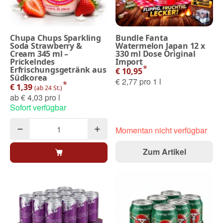
Chupa Chups Sparkling
Bundle Fanta
Soda Strawberry &
Watermelon Japan 12 x
Cream 345 ml –
330 ml Dose Original
Prickelndes
Import
*
Erfrischungsgetränk aus
€ 10,95
Südkorea
€ 2,77 pro 1 l
*
€ 1,39
(ab 24 St.)
ab
€ 4,03 pro l
Sofort verfügbar
Momentan nicht verfügbar
Zum Artikel