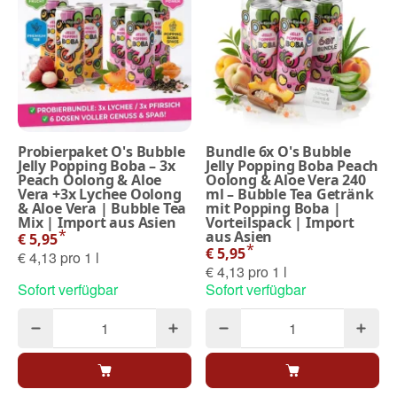
Probierpaket O's Bubble
Bundle 6x O's Bubble
Jelly Popping Boba – 3x
Jelly Popping Boba Peach
Peach Oolong & Aloe
Oolong & Aloe Vera 240
Vera +3x Lychee Oolong
ml – Bubble Tea Getränk
& Aloe Vera | Bubble Tea
mit Popping Boba |
Mix | Import aus Asien
Vorteilspack | Import
*
aus Asien
€ 5,95
*
€ 5,95
€ 4,13 pro 1 l
€ 4,13 pro 1 l
Sofort verfügbar
Sofort verfügbar