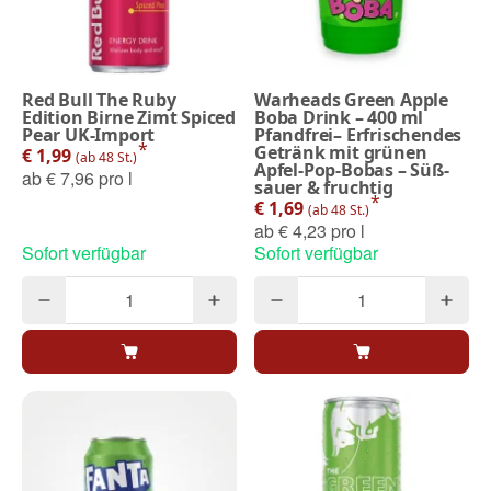
Red Bull The Ruby
Warheads Green Apple
Edition Birne Zimt Spiced
Boba Drink – 400 ml
Pear UK-Import
Pfandfrei– Erfrischendes
*
Getränk mit grünen
€ 1,99
(ab 48 St.)
Apfel-Pop-Bobas – Süß-
ab
€ 7,96 pro l
sauer & fruchtig
*
€ 1,69
(ab 48 St.)
ab
€ 4,23 pro l
Sofort verfügbar
Sofort verfügbar