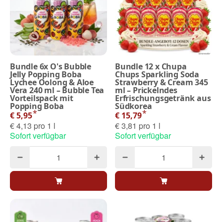
Bundle 6x O's Bubble
Bundle 12 x Chupa
Jelly Popping Boba
Chups Sparkling Soda
Lychee Oolong & Aloe
Strawberry & Cream 345
Vera 240 ml – Bubble Tea
ml – Prickelndes
Vorteilspack mit
Erfrischungsgetränk aus
Popping Boba
Südkorea
*
*
€ 5,95
€ 15,79
€ 4,13 pro 1 l
€ 3,81 pro 1 l
Sofort verfügbar
Sofort verfügbar