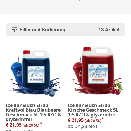
Filter und Sortierung
13 Artikel
Ice Bär Slush Sirup
Ice Bär Slush Sirup
Kraftvollblau Blaubeere
Kirsche Geschmack 5L
Geschmack 5L 1:5 AZO &
1:5 AZO & glyzerinfrei
*
glyzerinfrei
€ 21,95
(ab 20 St.)
*
€ 21,95
(ab 20 St.)
ab
€ 4,39 pro l
ab
€ 4,39 pro l