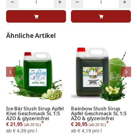
Ähnliche Artikel
Ice Bär Slush Sirup Apfel
Rainbow Slush Sirup
Kiwi Geschmack 5L 1:5
Apfel Geschmack 5L 1:5
AZO & glyzerinfrei
AZO & glyzerinfrei
*
*
€ 21,95
€ 20,95
(ab 20 St.)
(ab 20 St.)
ab
€ 4,39 pro l
ab
€ 4,19 pro l