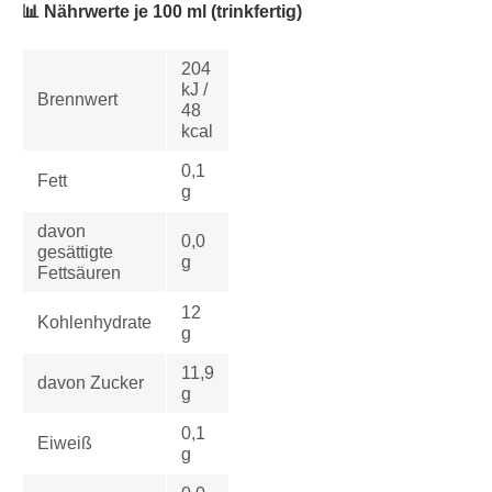
📊 Nährwerte je 100 ml (trinkfertig)
204
kJ /
Brennwert
48
kcal
0,1
Fett
g
davon
0,0
gesättigte
g
Fettsäuren
12
Kohlenhydrate
g
11,9
davon Zucker
g
0,1
Eiweiß
g