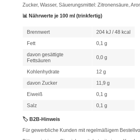
Zucker, Wasser, Säuerungsmittel: Zitronensäure, Aro
📊 Nährwerte je 100 ml (trinkfertig)
Brennwert
204 kJ / 48 kcal
Fett
0,1 g
davon gesättigte
0,0 g
Fettsäuren
Kohlenhydrate
12 g
davon Zucker
11,9 g
Eiweiß
0,1 g
Salz
0,1 g
🏷️ B2B-Hinweis
Für gewerbliche Kunden mit regelmäßigem Bestellvo