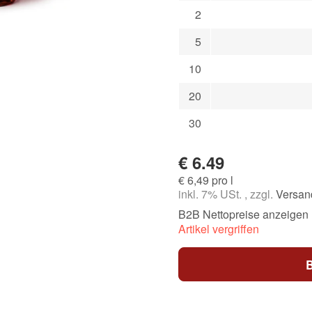
2
5
10
20
30
€ 6.49
€ 6,49 pro l
inkl. 7% USt. , zzgl.
Versan
B2B Nettopreise anzeigen
Artikel vergriffen
B