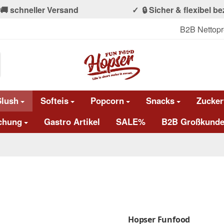
🚚 schneller Versand
🔒 Sicher & flexibel b
B2B Nettopr
Slush
Softeis
Popcorn
Snacks
Zucker
chung
Gastro Artikel
SALE%
B2B Großkunde
Hopser Funfood