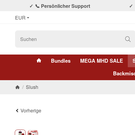
📞 Persönlicher Support
EUR
#custom.linkHome#
Bundles
MEGA MHD SALE
Backmis
/
Slush
Startseite
Vorherige