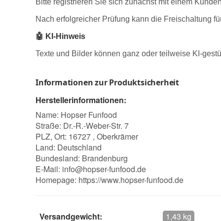
Bitte registrieren Sie sich zunächst mit einem Kund
Nach erfolgreicher Prüfung kann die Freischaltung fü
🤖 KI-Hinweis
Texte und Bilder können ganz oder teilweise KI-gestüt
Informationen zur Produktsicherheit
Herstellerinformationen:
Name: Hopser Funfood
Straße: Dr.-R.-Weber-Str. 7
PLZ, Ort: 16727 , Oberkrämer
Land: Deutschland
Bundesland: Brandenburg
E-Mail:
info@hopser-funfood.de
Homepage:
https://www.hopser-funfood.de
Versandgewicht:
1,43 kg