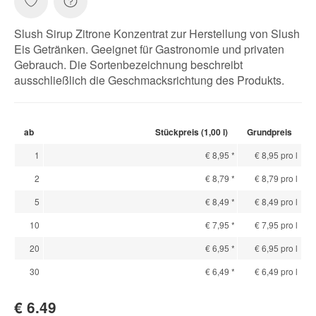
Slush Sirup Zitrone Konzentrat zur Herstellung von Slush
Eis Getränken. Geeignet für Gastronomie und privaten
Gebrauch. Die Sortenbezeichnung beschreibt
ausschließlich die Geschmacksrichtung des Produkts.
ab
Stückpreis (1,00 l)
Grundpreis
1
€ 8,95
*
€ 8,95 pro l
2
€ 8,79
*
€ 8,79 pro l
5
€ 8,49
*
€ 8,49 pro l
10
€ 7,95
*
€ 7,95 pro l
20
€ 6,95
*
€ 6,95 pro l
30
€ 6,49
*
€ 6,49 pro l
€ 6.49