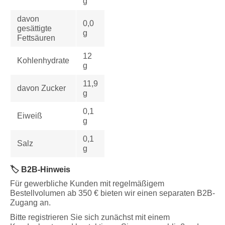
g
davon
0,0
gesättigte
g
Fettsäuren
12
Kohlenhydrate
g
11,9
davon Zucker
g
0,1
Eiweiß
g
0,1
Salz
g
🏷️ B2B-Hinweis
Für gewerbliche Kunden mit regelmäßigem
Bestellvolumen ab 350 € bieten wir einen separaten B2B-
Zugang an.
Bitte registrieren Sie sich zunächst mit einem