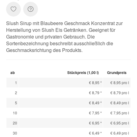
Slush Sirup mit Blaubeere Geschmack Konzentrat zur
Herstellung von Slush Eis Getränken. Geeignet für
Gastronomie und privaten Gebrauch. Die
Sortenbezeichnung beschreibt ausschließlich die
Geschmacksrichtung des Produkts.
ab
Stückpreis (1,00 l)
Grundpreis
1
€ 8,95
*
€ 8,95 pro l
2
€ 8,79
*
€ 8,79 pro l
5
€ 8,49
*
€ 8,49 pro l
10
€ 7,95
*
€ 7,95 pro l
20
€ 6,95
*
€ 6,95 pro l
30
€ 6,49
*
€ 6,49 pro l