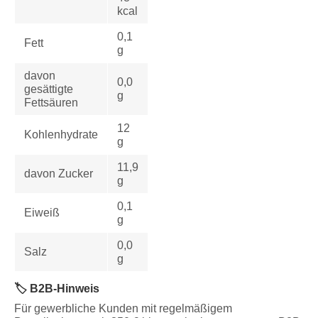
kcal
0,1
Fett
g
davon
0,0
gesättigte
g
Fettsäuren
12
Kohlenhydrate
g
11,9
davon Zucker
g
0,1
Eiweiß
g
0,0
Salz
g
🏷️ B2B-Hinweis
Für gewerbliche Kunden mit regelmäßigem