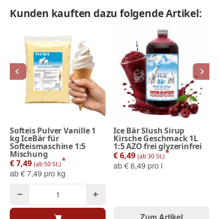
Kunden kauften dazu folgende Artikel:
Softeis Pulver Vanille 1
Ice Bär Slush Sirup
kg IceBär für
Kirsche Geschmack 1L
Softeismaschine 1:5
1:5 AZO frei glyzerinfrei
*
Mischung
€ 6,49
(ab 30 St.)
*
€ 7,49
(ab 50 St.)
ab
€ 6,49 pro l
ab
€ 7,49 pro kg
Zum Artikel