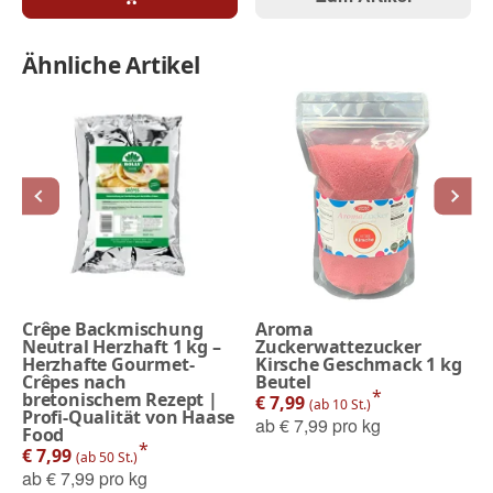
Ähnliche Artikel
Crêpe Backmischung
Aroma
Neutral Herzhaft 1 kg –
Zuckerwattezucker
Herzhafte Gourmet-
Kirsche Geschmack 1 kg
Crêpes nach
Beutel
*
bretonischem Rezept |
€ 7,99
(ab 10 St.)
Profi-Qualität von Haase
ab
€ 7,99 pro kg
Food
*
€ 7,99
(ab 50 St.)
ab
€ 7,99 pro kg