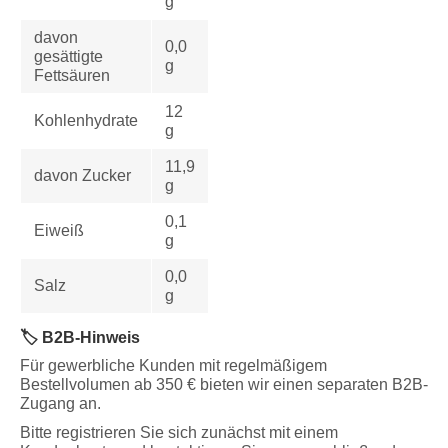
g
davon
0,0
gesättigte
g
Fettsäuren
12
Kohlenhydrate
g
11,9
davon Zucker
g
0,1
Eiweiß
g
0,0
Salz
g
🏷️ B2B-Hinweis
Für gewerbliche Kunden mit regelmäßigem
Bestellvolumen ab 350 € bieten wir einen separaten B2B-
Zugang an.
Bitte registrieren Sie sich zunächst mit einem