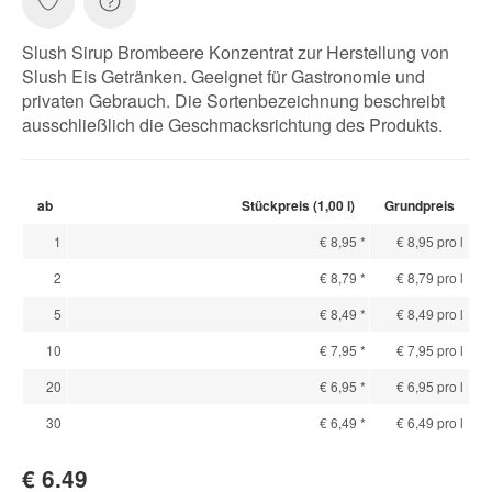
Slush Sirup Brombeere Konzentrat zur Herstellung von
Slush Eis Getränken. Geeignet für Gastronomie und
privaten Gebrauch. Die Sortenbezeichnung beschreibt
ausschließlich die Geschmacksrichtung des Produkts.
ab
Stückpreis (1,00 l)
Grundpreis
1
€ 8,95
*
€ 8,95 pro l
2
€ 8,79
*
€ 8,79 pro l
5
€ 8,49
*
€ 8,49 pro l
10
€ 7,95
*
€ 7,95 pro l
20
€ 6,95
*
€ 6,95 pro l
30
€ 6,49
*
€ 6,49 pro l
€ 6.49