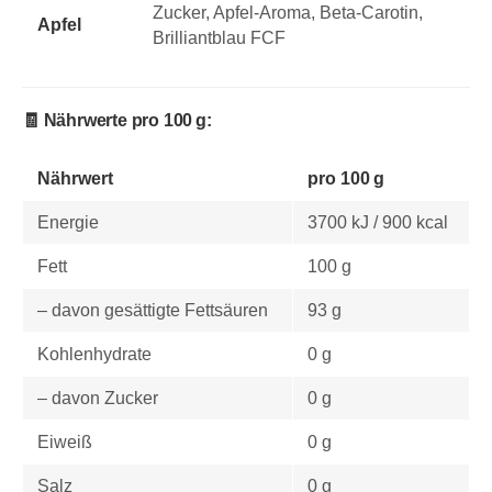
Zucker, Apfel-Aroma, Beta-Carotin,
Apfel
Brilliantblau FCF
🧾 Nährwerte pro 100 g:
Nährwert
pro 100 g
Energie
3700 kJ / 900 kcal
Fett
100 g
– davon gesättigte Fettsäuren
93 g
Kohlenhydrate
0 g
– davon Zucker
0 g
Eiweiß
0 g
Salz
0 g