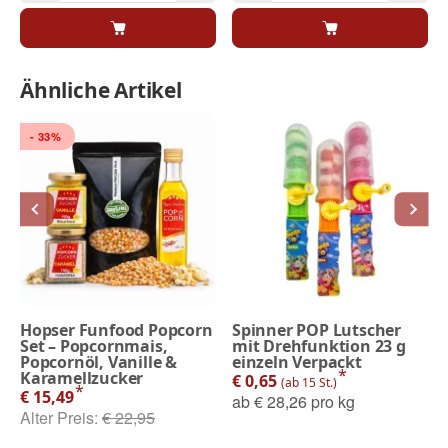
Ähnliche Artikel
- 33%
Hopser Funfood Popcorn
Spinner POP Lutscher
Set – Popcornmais,
mit Drehfunktion 23 g
Popcornöl, Vanille &
einzeln Verpackt
*
Karamellzucker
€ 0,65
(ab 15 St.)
*
€ 15,49
ab
€ 28,26 pro kg
Alter Preis:
€ 22,95