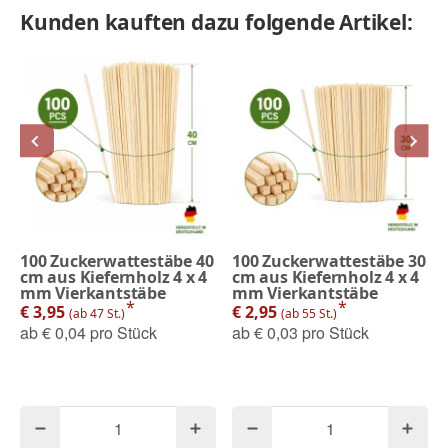
Kunden kauften dazu folgende Artikel:
100 Zuckerwattestäbe 40
100 Zuckerwattestäbe 30
cm aus Kiefernholz 4 x 4
cm aus Kiefernholz 4 x 4
mm Vierkantstäbe
mm Vierkantstäbe
*
*
€ 3,95
€ 2,95
(ab 47 St.)
(ab 55 St.)
ab
€ 0,04 pro Stück
ab
€ 0,03 pro Stück