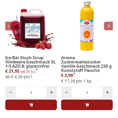
Ice Bär Slush Sirup
Aroma
Himbeere Geschmack 5L
Zuckerwattezucker
1:5 AZO & glyzerinfrei
Vanille Geschmack 230 g
*
Kunststoff Flasche
€ 21,95
(ab 20 St.)
*
€ 3,99
ab
€ 4,39 pro l
€ 17,35 pro 1 kg