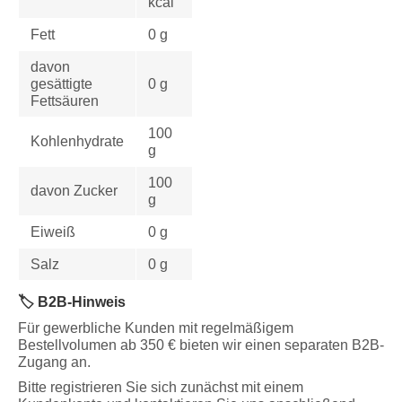
kcal
Fett
0 g
davon
gesättigte
0 g
Fettsäuren
100
Kohlenhydrate
g
100
davon Zucker
g
Eiweiß
0 g
Salz
0 g
🏷️ B2B-Hinweis
Für gewerbliche Kunden mit regelmäßigem
Bestellvolumen ab 350 € bieten wir einen separaten B2B-
Zugang an.
Bitte registrieren Sie sich zunächst mit einem