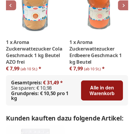
1
x
Aroma
1
x
Aroma
Zuckerwattezucker Cola
Zuckerwattezucker
Geschmack 1 kg Beutel
Erdbeere Geschmack 1
AZO frei
kg Beutel
€ 7,99
*
€ 7,99
*
(ab 10 St.)
(ab 10 St.)
Gesamtpreis:
€ 31,49 *
Alle in den
Sie sparen:
€ 10,98
Warenkorb
Grundpreis:
€ 10,50 pro 1
kg
Kunden kauften dazu folgende Artikel: