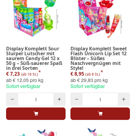
Display Komplett Sour
Display Komplett Sweet
Slurper Lutscher mit
Flash Unicorn Lip Set 12
saurem Candy Gel 12 x
Blister – Süßes
50 g – Süß-sauerer Spaß
Naschvergnügen mit
in drei Sorten
Style!
*
*
€ 7,23
€ 8,95
(ab 18 St.)
(ab 8 St.)
ab
€ 12,05 pro kg
ab
€ 29,83 pro kg
Sofort verfügbar
Sofort verfügbar