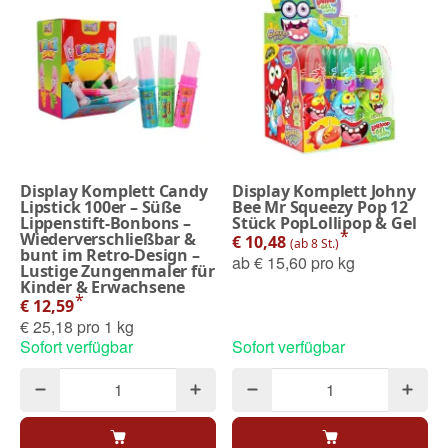
Display Komplett Candy
Display Komplett Johny
Lipstick 100er – Süße
Bee Mr Squeezy Pop 12
Lippenstift-Bonbons –
Stück PopLollipop & Gel
*
Wiederverschließbar &
€ 10,48
(ab 8 St.)
bunt im Retro-Design –
ab
€ 15,60 pro kg
Lustige Zungenmaler für
Kinder & Erwachsene
*
€ 12,59
€ 25,18 pro 1 kg
Sofort verfügbar
Sofort verfügbar