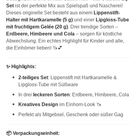
Set
ist der perfekte Mix aus Spielspaß und Nascherei!
Dieses originelle Set besteht aus einem
Lippenstift-
Halter mit Hartkaramelle (5 g)
und einer
Lipgloss-Tube
mit fruchtigem Gelée (20 g)
. Drei trendige Sorten –
Erdbeere, Himbeere und Cola
– sorgen für köstliche
Abwechslung. Ein echtes Highlight für Kinder und alle,
die Einhörner lieben! 🦄💕
✨ Highlights:
2-teiliges Set
: Lippenstift mit Hartkaramelle &
Lipgloss-Tube mit Süßware
In drei
leckeren Sorten
: Erdbeere, Himbeere, Cola
Kreatives Design
im Einhorn-Look 🦄
Perfekt als Mitgebsel, Geschenk oder süßer Gag
📦 Verpackungseinheit: