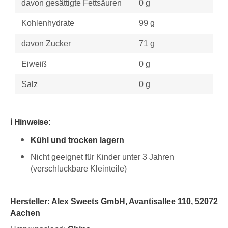
davon gesättigte Fettsäuren
0 g
Kohlenhydrate
99 g
davon Zucker
71 g
Eiweiß
0 g
Salz
0 g
ℹ️ Hinweise:
Kühl und trocken lagern
Nicht geeignet für Kinder unter 3 Jahren
(verschluckbare Kleinteile)
Hersteller:
Alex Sweets GmbH,
Avantisallee 110, 52072
Aachen