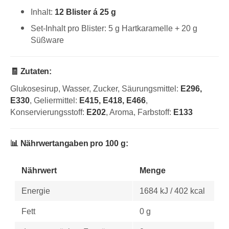
Inhalt:
12 Blister á 25 g
Set-Inhalt pro Blister: 5 g Hartkaramelle + 20 g
Süßware
🧾 Zutaten:
Glukosesirup, Wasser, Zucker, Säurungsmittel:
E296,
E330
, Geliermittel:
E415, E418, E466
,
Konservierungsstoff:
E202
, Aroma, Farbstoff:
E133
📊 Nährwertangaben pro 100 g:
Nährwert
Menge
Energie
1684 kJ / 402 kcal
Fett
0 g