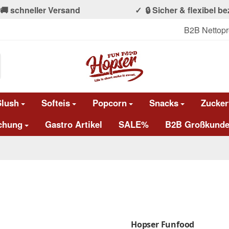
🚚 schneller Versand
🔒 Sicher & flexibel b
B2B Nettopr
Slush
Softeis
Popcorn
Snacks
Zucker
chung
Gastro Artikel
SALE%
B2B Großkunde
Hopser Funfood