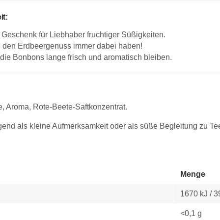
it:
s Geschenk für Liebhaber fruchtiger Süßigkeiten.
ie den Erdbeergenuss immer dabei haben!
 die Bonbons lange frisch und aromatisch bleiben.
e, Aroma, Rote-Beete-Saftkonzentrat.
nd als kleine Aufmerksamkeit oder als süße Begleitung zu Tee
Menge
1670 kJ / 3
<0,1 g