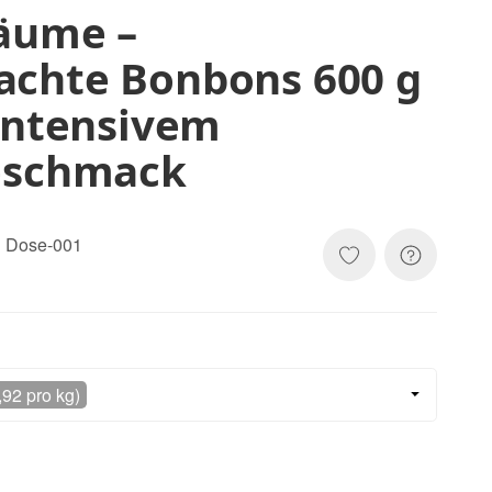
äume –
chte Bonbons 600 g
intensivem
eschmack
g Dose-001
,92 pro kg)