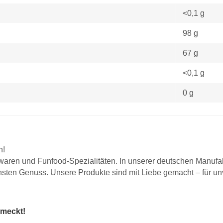
<0,1 g
98 g
67 g
<0,1 g
0 g
n!
aren und Funfood-Spezialitäten. In unserer deutschen Manufakt
chsten Genuss. Unsere Produkte sind mit Liebe gemacht – für 
hmeckt!