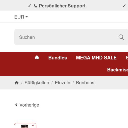
📞 Persönlicher Support
EUR
#custom.linkHome#
Bundles
MEGA MHD SALE
Backmis
/
Süßigkeiten
/
Einzeln
/
Bonbons
Startseite
Vorherige