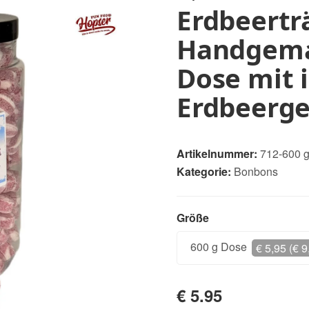
Erdbeertr
Handgema
Dose mit 
Erdbeerg
Artikelnummer:
712-600 
Kategorie:
Bonbons
Größe
Größe
600 g Dose
€ 5,95 (€ 9
€ 5.95