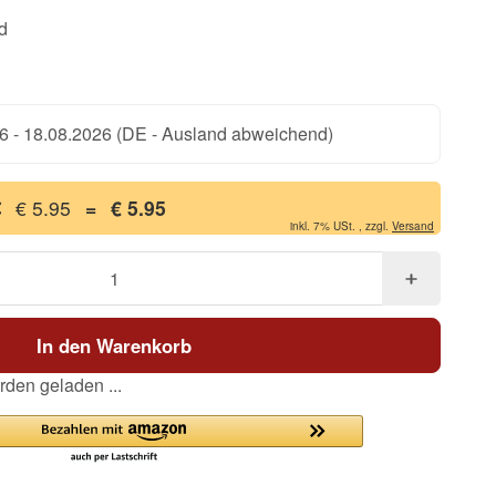
d
6 - 18.08.2026
(DE - Ausland abweichend)
€ 5.95
=
€ 5.95
inkl. 7% USt. , zzgl.
Versand
In den Warenkorb
den geladen ...