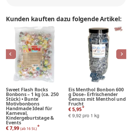
Kunden kauften dazu folgende Artikel:
Sweet Flash Rocks
Eis Menthol Bonbon 600
Bonbons – 1 kg (ca. 250
g Dose– Erfrischender
Stück) • Bunte
Genuss mit Menthol und
Motivbonbons
Frucht
*
Handmade Ideal für
€ 5,95
Karneval,
€ 9,92 pro 1 kg
Kindergeburtstage &
Events
*
€ 7,99
(ab 16 St.)