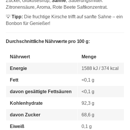
Zucker, Glukosesirup,
Sahne
, Säuerungsmittel:
Zitronensäure, Aroma, Rote Beete Saftkonzentrat.
💡
Tipp:
Die fruchtige Kirsche trifft auf sanfte Sahne – ein
Bonbon für Genießer!
Durchschnittliche Nährwerte pro 100 g:
Nährwert
Menge
Energie
1588 kJ / 374 kcal
Fett
<0,1 g
davon gesättigte Fettsäuren
<0,1 g
Kohlenhydrate
92,3 g
davon Zucker
68,6 g
Eiweiß
0,1 g