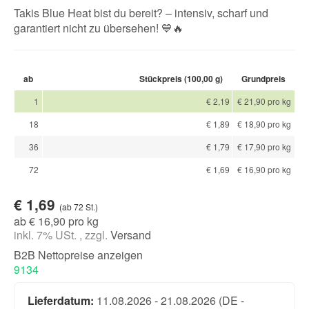
Takis Blue Heat bist du bereit? – intensiv, scharf und
garantiert nicht zu übersehen! 💙🔥
ab
Stückpreis (100,00 g)
Grundpreis
1
€ 2,19
€ 21,90 pro kg
18
€ 1,89
€ 18,90 pro kg
36
€ 1,79
€ 17,90 pro kg
72
€ 1,69
€ 16,90 pro kg
€ 1,69
(ab 72 St.)
ab € 16,90 pro kg
inkl. 7% USt. , zzgl.
Versand
B2B Nettopreise anzeigen
9134
Lieferdatum:
11.08.2026 - 21.08.2026
(DE -