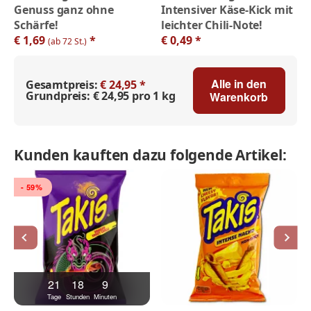
Genuss ganz ohne
Intensiver Käse-Kick mit
Schärfe!
leichter Chili-Note!
€ 1,69
*
€ 0,49
*
(ab 72 St.)
Alle in den
Gesamtpreis:
€ 24,95 *
Grundpreis:
€ 24,95 pro 1 kg
Warenkorb
Kunden kauften dazu folgende Artikel:
- 59%
21
18
9
Tage
Stunden
Minuten