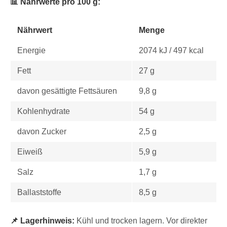
📊 Nährwerte pro 100 g:
Nährwert
Menge
Energie
2074 kJ / 497 kcal
Fett
27 g
davon gesättigte Fettsäuren
9,8 g
Kohlenhydrate
54 g
davon Zucker
2,5 g
Eiweiß
5,9 g
Salz
1,7 g
Ballaststoffe
8,5 g
📌 Lagerhinweis:
Kühl und trocken lagern. Vor direkter