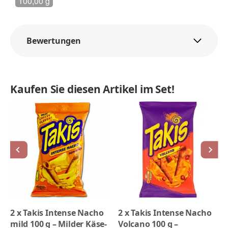
100,00 g
Bewertungen
Kaufen Sie diesen Artikel im Set!
2
x
Takis Intense Nacho
2
x
Takis Intense Nacho
mild 100 g – Milder Käse-
Volcano 100 g –