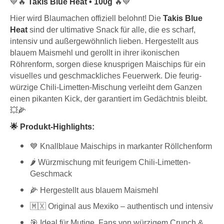
💙🔥
Takis Blue Heat • 100g
🔥💙
Hier wird Blaumachen offiziell belohnt! Die
Takis Blue
Heat
sind der ultimative Snack für alle, die es scharf,
intensiv und außergewöhnlich lieben. Hergestellt aus
blauem Maismehl und gerollt in ihrer ikonischen
Röhrenform, sorgen diese knusprigen Maischips für ein
visuelles und geschmackliches Feuerwerk. Die feurig-
würzige Chili-Limetten-Mischung verleiht dem Ganzen
einen pikanten Kick, der garantiert im Gedächtnis bleibt.
💥🌽
🌟 Produkt-Highlights:
💙 Knallblaue Maischips in markanter Röllchenform
🌶️ Würzmischung mit feurigem Chili-Limetten-
Geschmack
🌽 Hergestellt aus blauem Maismehl
🇲🇽 Original aus Mexiko – authentisch und intensiv
🎯 Ideal für Mutige, Fans von würzigem Crunch &