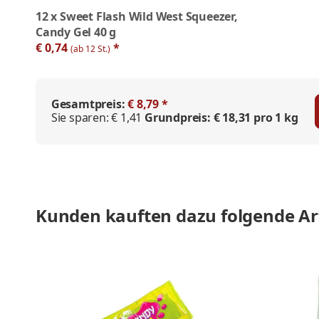
12
x
Sweet Flash Wild West Squeezer,
Candy Gel 40 g
€ 0,74
*
(ab 12 St.)
Gesamtpreis:
€ 8,79 *
Sie sparen:
€ 1,41
Grundpreis:
€ 18,31 pro 1 kg
Kunden kauften dazu folgende Art