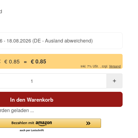
d
6 - 18.08.2026
(DE - Ausland abweichend)
€ 0.85
=
€ 0.85
inkl. 7% USt. , zzgl.
Versand
In den Warenkorb
den geladen ...