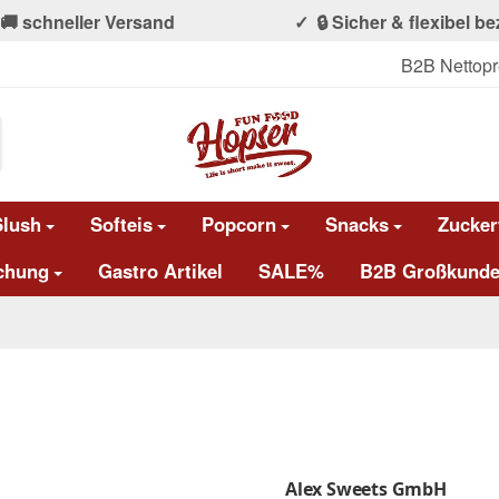
🚚 schneller Versand
🔒 Sicher & flexibel b
B2B Nettopr
Slush
Softeis
Popcorn
Snacks
Zucker
chung
Gastro Artikel
SALE%
B2B Großkunde
Alex Sweets GmbH