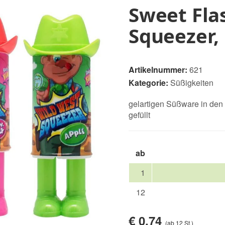
Sweet Fla
Squeezer,
Artikelnummer:
621
Kategorie:
Süßigkeiten
gelartigen Süßware in de
gefüllt
ab
1
12
€ 0,74
(ab 12 St.)