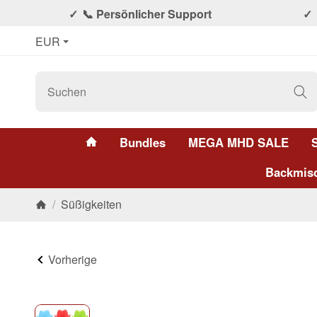
📞 Persönlicher Support
EUR
#custom.linkHome#
Bundles
MEGA MHD SALE
Backmis
/
Süßigkeiten
Startseite
Vorherige