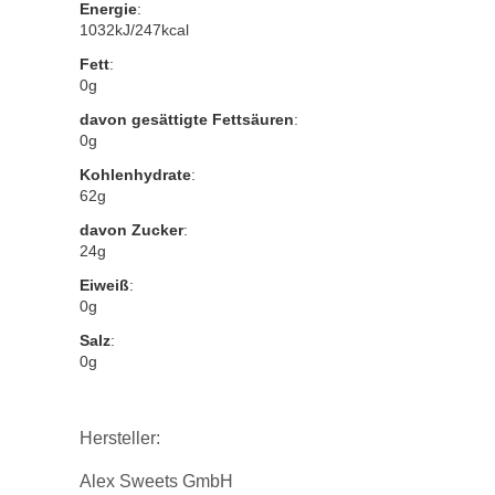
Energie
:
1032kJ/247kcal
Fett
:
0g
davon gesättigte Fettsäuren
:
0g
Kohlenhydrate
:
62g
davon Zucker
:
24g
Eiweiß
:
0g
Salz
:
0g
Hersteller:
Alex Sweets GmbH