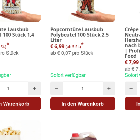
üte Lausbub
Popcorntüte Lausbub
Crêpe
l 100 Stück 1,4
Polybeutel 100 Stück 2,5
Neutra
Liter
Herzh
*
*
nach 
€ 6,99
 St.)
(ab 5 St.)
| Prof
ro Stück
ab
€ 0,07 pro Stück
Food
€ 7,99
ab
€ 7,
ügbar
Sofort verfügbar
Sofort
en Warenkorb
In den Warenkorb
I