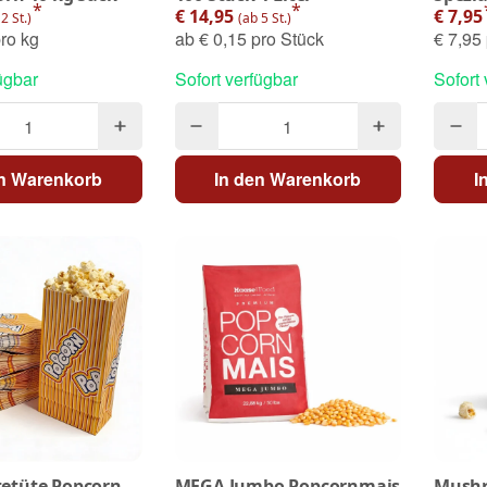
*
*
€ 14,95
€ 7,95
2 St.)
(ab 5 St.)
ro kg
ab
€ 0,15 pro Stück
€ 7,95 
ügbar
Sofort verfügbar
Sofort
en Warenkorb
In den Warenkorb
I
etüte Popcorn
MEGA Jumbo Popcornmais
Mushr