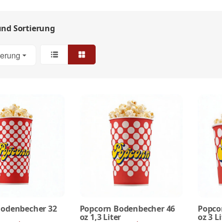
 und Sortierung
ierung
Bodenbecher 32
Popcorn Bodenbecher 46
Popco
oz 1,3 Liter
oz 3 Li