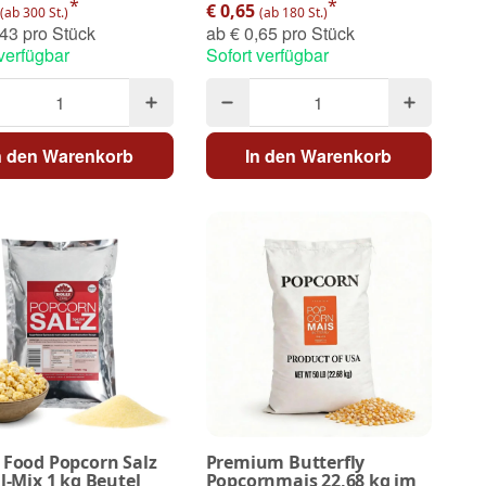
*
*
€ 0,65
(ab 300 St.)
(ab 180 St.)
43 pro Stück
ab
€ 0,65 pro Stück
 verfügbar
Sofort verfügbar
n den Warenkorb
In den Warenkorb
 Food Popcorn Salz
Premium Butterfly
l-Mix 1 kg Beutel
Popcornmais 22,68 kg im