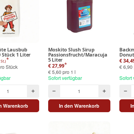
üte Lausbub
Moskito Slush Sirup
Backm
 Stück 1 Liter
Passionsfrucht/Maracuja
Donut
*
5 Liter
€ 34,
 St.)
*
€ 27,99
ro Stück
€ 6,90 
€ 5,60 pro 1 l
ügbar
Sofort verfügbar
Sofort
en Warenkorb
In den Warenkorb
I