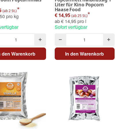
Liter für Kino Popcorn
*
Haase Food
95
(ab 2 St.)
*
€ 14,95
50 pro kg
(ab 25 St.)
ab
€ 14,95 pro l
 verfügbar
Sofort verfügbar
n den Warenkorb
In den Warenkorb