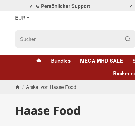
📞 Persönlicher Support
EUR
#custom.linkHome#
Bundles
MEGA MHD SALE
Backmis
/
Artikel von Haase Food
Startseite
Haase Food