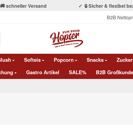
🚚 schneller Versand
🔒 Sicher & flexibel b
B2B Nettopr
Slush
Softeis
Popcorn
Snacks
Zucker
chung
Gastro Artikel
SALE%
B2B Großkunde