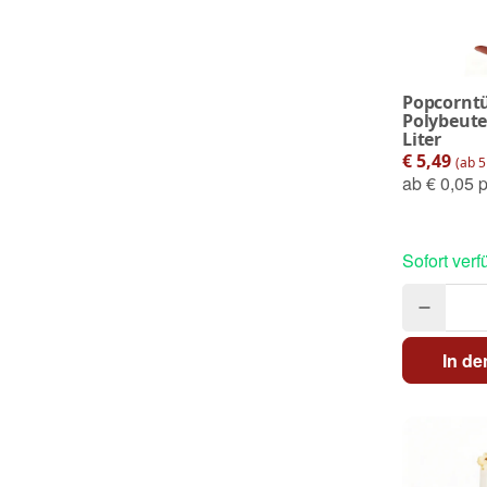
Popcornt
Polybeute
Liter
€ 5,49
(ab 5
ab
€ 0,05 p
Sofort verf
In d