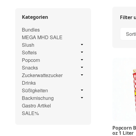
Kategorien
Filter
Bundles
Sort
MEGA MHD SALE
Slush
Softeis
Popcorn
Snacks
Zuckerwattezucker
Drinks
Süßigkeiten
Backmischung
Gastro Artikel
SALE%
Popcorn 
oz 1 Liter