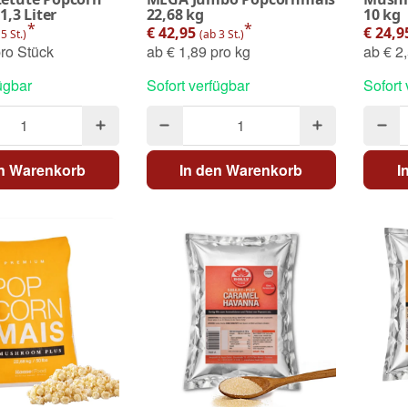
1,3 Liter
22,68 kg
10 kg
*
*
€ 42,95
€ 24,
5 St.)
(ab 3 St.)
ro Stück
ab
€ 1,89 pro kg
ab
€ 2,
ügbar
Sofort verfügbar
Sofort
en Warenkorb
In den Warenkorb
I