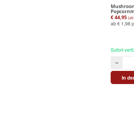
Mushroom
Popcornma
€ 44,95
(ab 
ab
€ 1,98 p
Sofort verf
In d