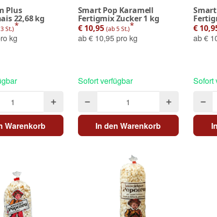
 Plus
Smart Pop Karamell
Smart 
is 22,68 kg
Fertigmix Zucker 1 kg
Fertig
*
*
€ 10,95
€ 10,
3 St.)
(ab 5 St.)
ro kg
ab
€ 10,95 pro kg
ab
€ 10
ügbar
Sofort verfügbar
Sofort
en Warenkorb
In den Warenkorb
I