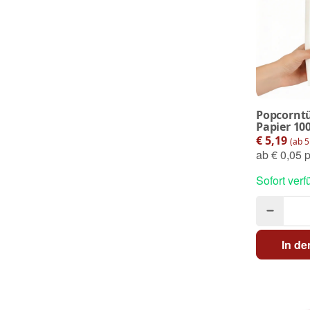
Popcornt
Papier 100
€ 5,19
(ab 5
ab
€ 0,05 p
Sofort verf
In d