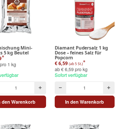
ischung Mini-
Diamant Pudersalz 1 kg
s 5 kg Beutel
Dose – feines Salz für
*
Popcorn
49
*
€ 6,59
pro 1 kg
(ab 5 St.)
ab
€ 6,59 pro kg
 verfügbar
Sofort verfügbar
n den Warenkorb
In den Warenkorb