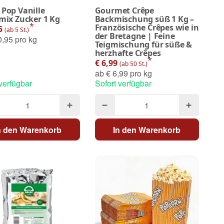
Pop Vanille
Gourmet Crêpe
mix Zucker 1 Kg
Backmischung süß 1 Kg –
*
Französische Crêpes wie in
95
(ab 5 St.)
der Bretagne | Feine
,95 pro kg
Teigmischung für süße &
herzhafte Crêpes
*
€ 6,99
(ab 50 St.)
ab
€ 6,99 pro kg
 verfügbar
Sofort verfügbar
n den Warenkorb
In den Warenkorb