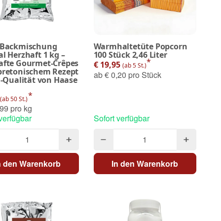
 Backmischung
Warmhaltetüte Popcorn
l Herzhaft 1 kg –
100 Stück 2,46 Liter
*
afte Gourmet-Crêpes
€ 19,95
(ab 5 St.)
bretonischem Rezept
ab
€ 0,20 pro Stück
i-Qualität von Haase
*
(ab 50 St.)
99 pro kg
 verfügbar
Sofort verfügbar
n den Warenkorb
In den Warenkorb