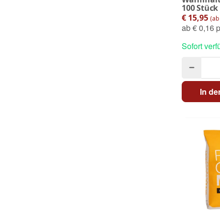
100 Stück 
€ 15,95
(ab 
ab
€ 0,16 p
Sofort verf
In d