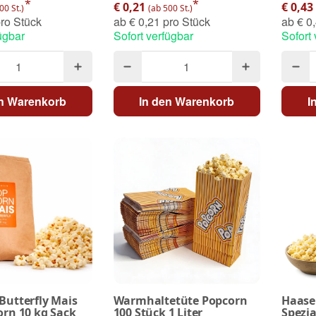
*
*
€ 0,21
€ 0,43
00 St.)
(ab 500 St.)
ro Stück
ab
€ 0,21 pro Stück
ab
€ 0,
ügbar
Sofort verfügbar
Sofort
en Warenkorb
In den Warenkorb
I
utterfly Mais
Warmhaltetüte Popcorn
Haase
rn 10 kg Sack
100 Stück 1 Liter
Spezia