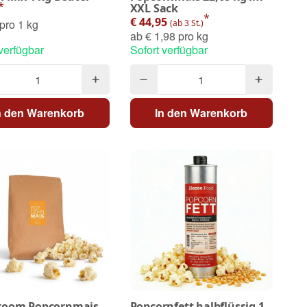
*
XXL Sack
*
€ 44,95
pro 1 kg
(ab 3 St.)
ab
€ 1,98 pro kg
 verfügbar
Sofort verfügbar
n den Warenkorb
In den Warenkorb
oom Popcornmais
Popcornfett halbflüssig 1