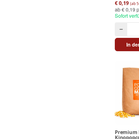
€ 0,19
(ab 5
ab
€ 0,19 p
Sofort verf
In d
Premium B
Kinopopco