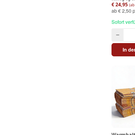
€ 24,95
(ab 
ab
€ 2,50 p
Sofort verf
In d
Warmhalt