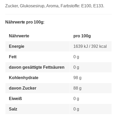
Zucker, Glukosesirup, Aroma, Farbstoffe: E100, E133.
Nährwerte pro 100g:
Nährwerte
pro 100g
Energie
1639 kJ / 392 kcal
Fett
0 g
davon gesättigte Fettsäuren
0 g
Kohlenhydrate
98 g
davon Zucker
88 g
Eiweiß
0 g
Salz
0 g