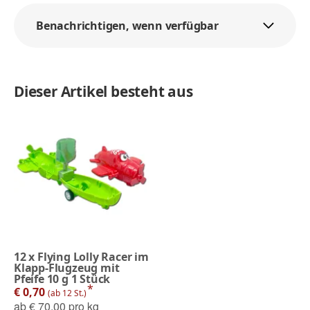
Benachrichtigen, wenn verfügbar
Dieser Artikel besteht aus
12
x
Flying Lolly Racer im
Klapp-Flugzeug mit
Pfeife 10 g 1 Stück
*
€ 0,70
(ab 12 St.)
ab
€ 70,00 pro kg