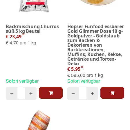
Backmischung Churros
Hopser Funfood essbarer
süß 5 kg Beutel
Gold Glimmer Dose 10 g-
*
Goldpulver - Goldstaub
€ 23,49
zum Backen &
€ 4,70 pro 1 kg
Dekorieren von
Backkreationen,
Muffins, Kuchen, Kekse,
Getränke und Torten-
Deko
*
€ 5,95
€ 595,00 pro 1 kg
Sofort verfügbar
Sofort verfügbar