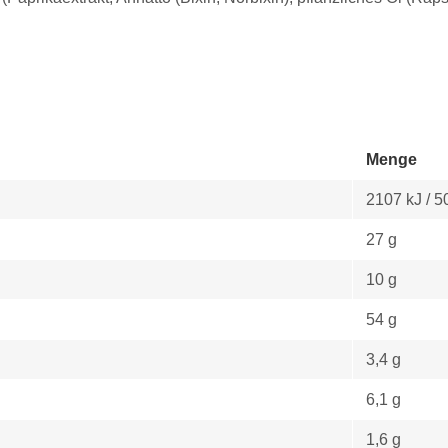
Menge
2107 kJ / 5
27 g
10 g
54 g
3,4 g
6,1 g
1,6 g