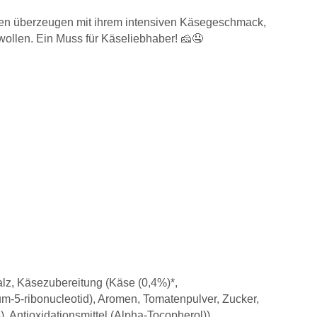
lchen überzeugen mit ihrem intensiven Käsegeschmack,
wollen. Ein Muss für Käseliebhaber! 🧀🤤
lz, Käsezubereitung (Käse (0,4%)*,
m-5-ribonucleotid), Aromen, Tomatenpulver, Zucker,
), Antioxidationsmittel (Alpha-Tocopherol)),