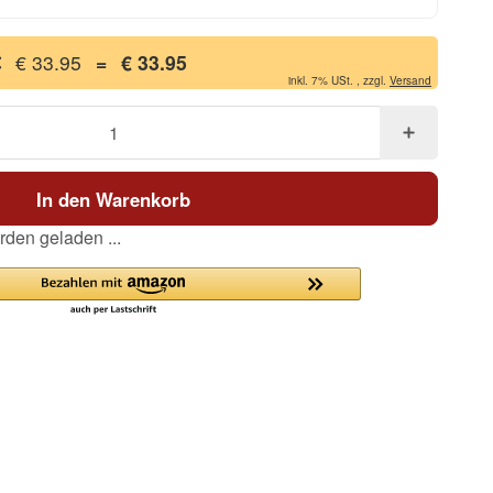
€ 33.95
=
€ 33.95
inkl. 7% USt. , zzgl.
Versand
In den Warenkorb
den geladen ...