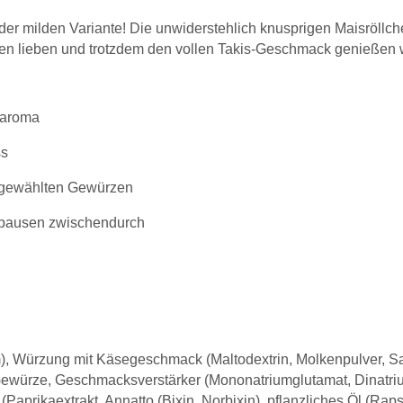
in der milden Variante! Die unwiderstehlich knusprigen Maisröl
cken lieben und trotzdem den vollen Takis-Geschmack genießen 
earoma
ss
sgewählten Gewürzen
ckpausen zwischendurch
m), Würzung mit Käsegeschmack (Maltodextrin, Molkenpulver, Sa
 Gewürze, Geschmacksverstärker (Mononatriumglutamat, Dinatriu
Paprikaextrakt, Annatto (Bixin, Norbixin), pflanzliches Öl (Raps