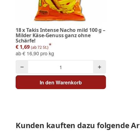
18
x
Takis Intense Nacho mild 100 g –
Milder Käse-Genuss ganz ohne
Schärfe!
*
€ 1,69
(ab 72 St.)
ab
€ 16,90 pro kg
In den Warenkorb
Kunden kauften dazu folgende Art