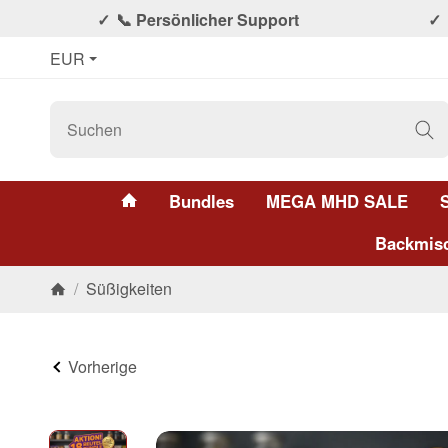
📞 Persönlicher Support
EUR
#custom.linkHome#
Bundles
MEGA MHD SALE
Backmis
/
Süßigkeiten
Startseite
Vorherige