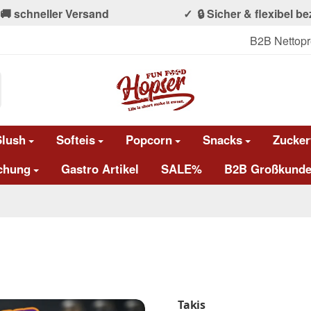
🚚 schneller Versand
🔒 Sicher & flexibel b
B2B Nettopr
Slush
Softeis
Popcorn
Snacks
Zucker
chung
Gastro Artikel
SALE%
B2B Großkunde
Takis