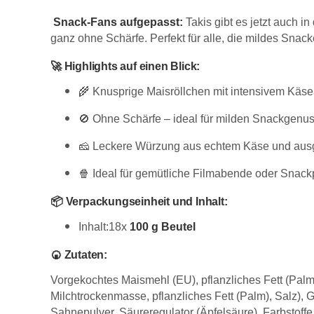
Snack-Fans aufgepasst:
Takis gibt es jetzt auch 
ganz ohne Schärfe. Perfekt für alle, die mildes Sna
🚀
Highlights auf einen Blick:
🌾 Knusprige Maisröllchen mit intensivem Käs
🚫 Ohne Schärfe – ideal für milden Snackgenu
🧀 Leckere Würzung aus echtem Käse und au
🍿 Ideal für gemütliche Filmabende oder Sna
📦
Verpackungseinheit und Inhalt:
Inhalt:18x
100 g Beutel
🍘
Zutaten:
Vorgekochtes Maismehl (EU), pflanzliches Fett (Pal
Milchtrockenmasse, pflanzliches Fett (Palm), Salz),
Sahnepulver, Säureregulator (Äpfelsäure), Farbstoffe (